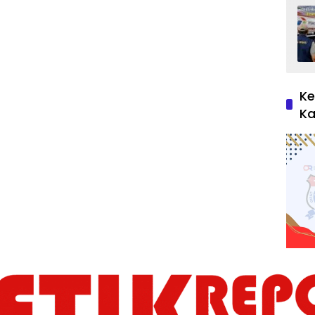
Ke
Ka