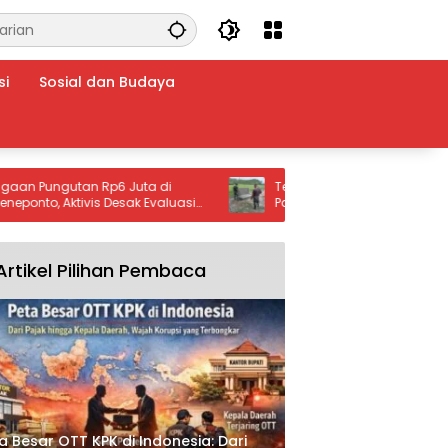
si
Sosial dan Budaya
ungutan Rp6 Juta di
Tempat Wudu TMMD ke-129 di Lhok
o, Aktivis Desak Evaluasi
Panah Rampung, Lengkapi Fasilitas
Sumur Bor dan MCK
Artikel Pilihan Pembaca
a Besar OTT KPK di Indonesia: Dari