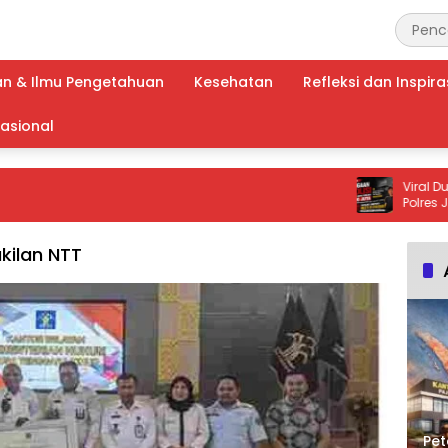
an & Ilmu Pengetahuan
Kesehatan
Refleksi dan Inspira
nasional
Viral Dugaan P
Polres Jenepont
Total
kilan NTT
Pet