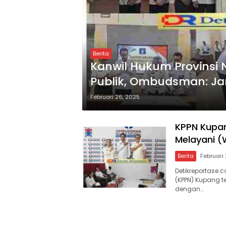
Berita
Kanwil Hukum Provinsi
Publik, Ombudsman: Ja
Februari 26, 2025
KPPN Kupan
Melayani 
Berita
Februari
Detikreportase
(KPPN) Kupang t
dengan…