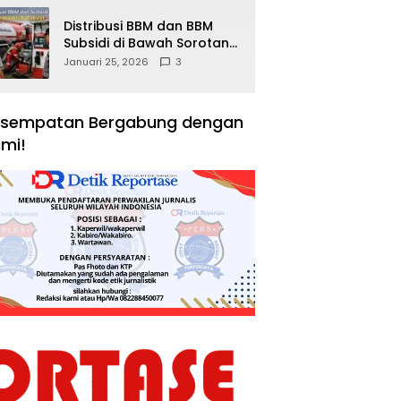
Distribusi BBM dan BBM
Subsidi di Bawah Sorotan
Publik: Antara Kepentingan
Januari 25, 2026
3
Negara, Hak Konsumen,
dan Tantangan
Pengawasan
sempatan Bergabung dengan
mi!