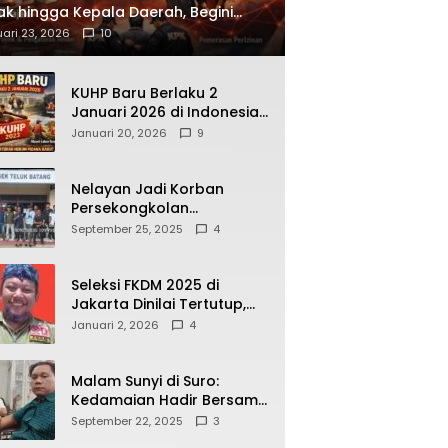
ak hingga Kepala Daerah, Begini
ah Korupsi yang Terbongkar
ari 23, 2026
10
KUHP Baru Berlaku 2
Januari 2026 di Indonesia,
Apa Dampaknya bagi
Januari 20, 2026
9
Kehidupan Warga? Ini
Aturan Kunci yang Wajib
Dipahami Publik
Nelayan Jadi Korban
Persekongkolan
Penyelewengan BBM
September 25, 2025
4
Bersubsidi di SPBU
64.78809 Teluk Batang
Seleksi FKDM 2025 di
Jakarta Dinilai Tertutup,
Transparansi
Januari 2, 2026
4
Pemerintahan Pramono–
Rano Dipertanyakan
Malam Sunyi di Suro:
Kedamaian Hadir Bersama
Secangkir Kopi Hangat
September 22, 2025
3