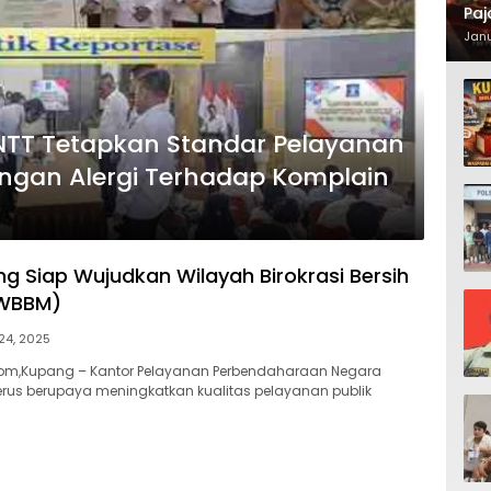
Paj
Waj
Janu
 NTT Tetapkan Standar Pelayanan
ngan Alergi Terhadap Komplain
g Siap Wujudkan Wilayah Birokrasi Bersih
(WBBM)
 24, 2025
.com,Kupang – Kantor Pelayanan Perbendaharaan Negara
erus berupaya meningkatkan kualitas pelayanan publik