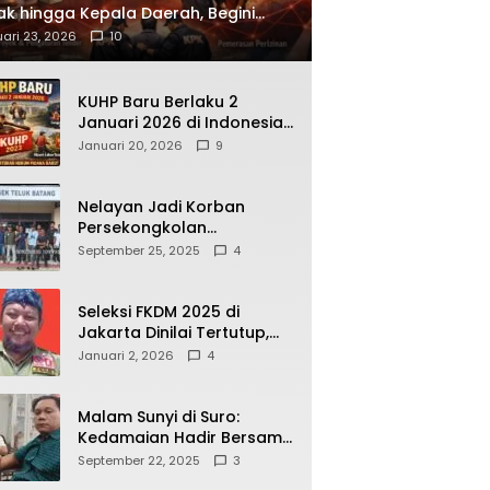
ak hingga Kepala Daerah, Begini
ah Korupsi yang Terbongkar
ari 23, 2026
10
KUHP Baru Berlaku 2
Januari 2026 di Indonesia,
Apa Dampaknya bagi
Januari 20, 2026
9
Kehidupan Warga? Ini
Aturan Kunci yang Wajib
Dipahami Publik
Nelayan Jadi Korban
Persekongkolan
Penyelewengan BBM
September 25, 2025
4
Bersubsidi di SPBU
64.78809 Teluk Batang
Seleksi FKDM 2025 di
Jakarta Dinilai Tertutup,
Transparansi
Januari 2, 2026
4
Pemerintahan Pramono–
Rano Dipertanyakan
Malam Sunyi di Suro:
Kedamaian Hadir Bersama
Secangkir Kopi Hangat
September 22, 2025
3