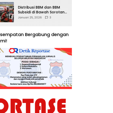
Distribusi BBM dan BBM
Subsidi di Bawah Sorotan
Publik: Antara Kepentingan
Januari 25, 2026
3
Negara, Hak Konsumen,
dan Tantangan
Pengawasan
sempatan Bergabung dengan
mi!