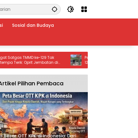
si
Sosial dan Budaya
as TMMD ke-129 Tak
Pengecoran Tiang Tandon Air TMMD
erik: Oprit Jembatan di
129 di Blang Cot Dikebut Satgas da
kebut Nyaris Rampung
Warga
Artikel Pilihan Pembaca
a Besar OTT KPK di Indonesia: Dari