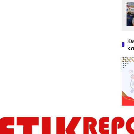
Ke
Ka