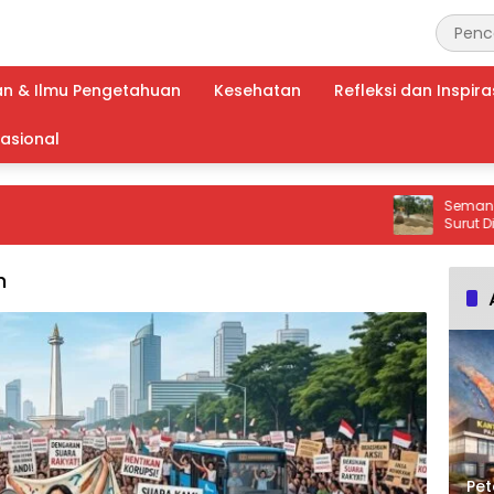
an & Ilmu Pengetahuan
Kesehatan
Refleksi dan Inspira
nasional
Semangat Satg
Surut Ditempa T
Lhok Panah Di
h
Pet