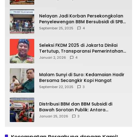
yang Wajib Dipahami Publik
Nelayan Jadi Korban Persekongkolan
Penyelewengan BBM Bersubsidi di SPBU
64.78809 Teluk Batang
September 25, 2025
4
Seleksi FKDM 2025 di Jakarta Dinilai
Tertutup, Transparansi Pemerintahan
Pramono–Rano Dipertanyakan
Januari 2, 2026
4
Malam Sunyi di Suro: Kedamaian Hadir
Bersama Secangkir Kopi Hangat
September 22, 2025
3
Distribusi BBM dan BBM Subsidi di
Bawah Sorotan Publik: Antara
Kepentingan Negara, Hak Konsumen,
Januari 25, 2026
3
dan Tantangan Pengawasan
Kesempatan Bergabung dengan Kami!