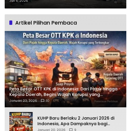
Subang Kepung Oknum PAW
Juli 5, 2026
Kades Ciruluk dengan Aksi
Konstitusional
Artikel Pilihan Pembaca
Peta Besar OTT KPK di Indonesia: Dari Pajak hingga
Kepala Daerah, Begini Wajah Korupsi yang
Terbongkar
Januari 23, 2026
10
KUHP Baru Berlaku 2 Januari 2026 di
Indonesia, Apa Dampaknya bagi
Kehidupan Warga? Ini Aturan Kunci
Januari 20, 2026
9