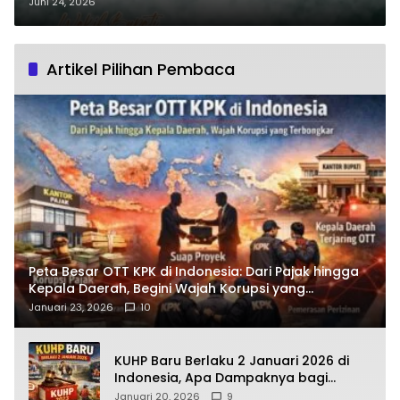
Dibawa Wabup Jamhuri Amir
Juni 24, 2026
Demi PAD Ketapang?
Artikel Pilihan Pembaca
Peta Besar OTT KPK di Indonesia: Dari Pajak hingga
Kepala Daerah, Begini Wajah Korupsi yang
Terbongkar
Januari 23, 2026
10
KUHP Baru Berlaku 2 Januari 2026 di
Indonesia, Apa Dampaknya bagi
Kehidupan Warga? Ini Aturan Kunci
Januari 20, 2026
9