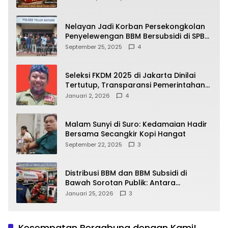
yang Wajib Dipahami Publik
Nelayan Jadi Korban Persekongkolan
Penyelewengan BBM Bersubsidi di SPBU
64.78809 Teluk Batang
September 25, 2025
4
Seleksi FKDM 2025 di Jakarta Dinilai
Tertutup, Transparansi Pemerintahan
Pramono–Rano Dipertanyakan
Januari 2, 2026
4
Malam Sunyi di Suro: Kedamaian Hadir
Bersama Secangkir Kopi Hangat
September 22, 2025
3
Distribusi BBM dan BBM Subsidi di
Bawah Sorotan Publik: Antara
Kepentingan Negara, Hak Konsumen,
Januari 25, 2026
3
dan Tantangan Pengawasan
Kesempatan Bergabung dengan Kami!