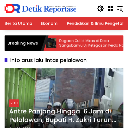
Langsung
ke
konten
Berita Utama
Ekonomi
Pendidikan & Ilmu Pengetah
Peralatan
Dugaan Outlet Miras di Desa
Breaking News
Jeruklegi
Sangubanyu Uji Ketegasan Perda Nol
ektor Perkuat
Persen, Bagaimana Tindak Lanjutnya?
n
info arus lalu lintas pelalawan
RIAU
Antre Panjang Hingga 6 Jam di
Pelalawan, Bupati H. Zukri Turun