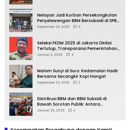
yang Wajib Dipahami Publik
Nelayan Jadi Korban Persekongkolan
Penyelewengan BBM Bersubsidi di SPBU
64.78809 Teluk Batang
September 25, 2025
4
Seleksi FKDM 2025 di Jakarta Dinilai
Tertutup, Transparansi Pemerintahan
Pramono–Rano Dipertanyakan
Januari 2, 2026
4
Malam Sunyi di Suro: Kedamaian Hadir
Bersama Secangkir Kopi Hangat
September 22, 2025
3
Distribusi BBM dan BBM Subsidi di
Bawah Sorotan Publik: Antara
Kepentingan Negara, Hak Konsumen,
Januari 25, 2026
3
dan Tantangan Pengawasan
Kesempatan Bergabung dengan Kami!