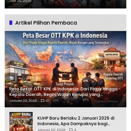
Lansung Kelapangan, Langkah
Juni 26, 2026
Apa yang di Ambil untuk Stop
Kemacetan?
Artikel Pilihan Pembaca
Peta Besar OTT KPK di Indonesia: Dari Pajak hingga
Kepala Daerah, Begini Wajah Korupsi yang
Terbongkar
Januari 23, 2026
10
KUHP Baru Berlaku 2 Januari 2026 di
Indonesia, Apa Dampaknya bagi
Kehidupan Warga? Ini Aturan Kunci
Januari 20, 2026
9