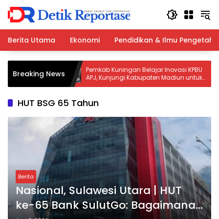
Langsung
ke
konten
Berita Utama
Ekonomi
Pendidikan & Ilmu Pengetah
Terbakar:
Pemkab Kuningan Belajar Inovasi KPBU
Breaking News
nel
APJ, Kunjungi Kabupaten Madiun untuk
Genjot Infrastruktur
HUT BSG 65 Tahun
Berita
Nasional, Sulawesi Utara | HUT
ke-65 Bank SulutGo: Bagaimana