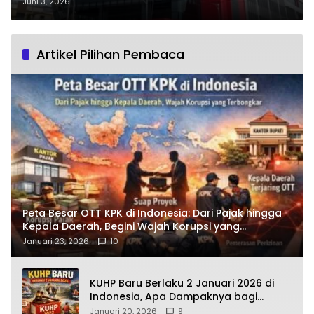
“Torang Pe Bank” Menjadi
Juni 3, 2026
Penggerak Ekonomi Sulawesi dan
Gorontalo?
Artikel Pilihan Pembaca
Peta Besar OTT KPK di Indonesia: Dari Pajak hingga
Kepala Daerah, Begini Wajah Korupsi yang
Terbongkar
Januari 23, 2026
10
KUHP Baru Berlaku 2 Januari 2026 di
Indonesia, Apa Dampaknya bagi
Kehidupan Warga? Ini Aturan Kunci
Januari 20, 2026
9