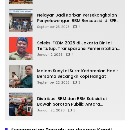
yang Wajib Dipahami Publik
Nelayan Jadi Korban Persekongkolan
Penyelewengan BBM Bersubsidi di SPBU
64.78809 Teluk Batang
September 25, 2025
4
Seleksi FKDM 2025 di Jakarta Dinilai
Tertutup, Transparansi Pemerintahan
Pramono–Rano Dipertanyakan
Januari 2, 2026
4
Malam Sunyi di Suro: Kedamaian Hadir
Bersama Secangkir Kopi Hangat
September 22, 2025
3
Distribusi BBM dan BBM Subsidi di
Bawah Sorotan Publik: Antara
Kepentingan Negara, Hak Konsumen,
Januari 25, 2026
3
dan Tantangan Pengawasan
Kesempatan Bergabung dengan Kami!