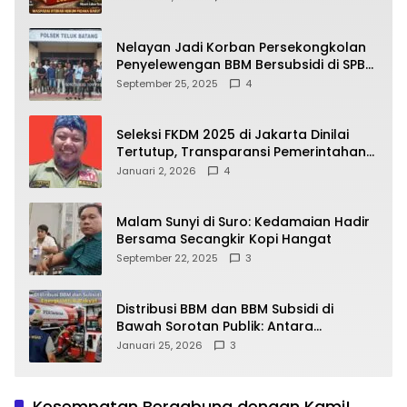
yang Wajib Dipahami Publik
Nelayan Jadi Korban Persekongkolan
Penyelewengan BBM Bersubsidi di SPBU
64.78809 Teluk Batang
September 25, 2025
4
Seleksi FKDM 2025 di Jakarta Dinilai
Tertutup, Transparansi Pemerintahan
Pramono–Rano Dipertanyakan
Januari 2, 2026
4
Malam Sunyi di Suro: Kedamaian Hadir
Bersama Secangkir Kopi Hangat
September 22, 2025
3
Distribusi BBM dan BBM Subsidi di
Bawah Sorotan Publik: Antara
Kepentingan Negara, Hak Konsumen,
Januari 25, 2026
3
dan Tantangan Pengawasan
Kesempatan Bergabung dengan Kami!