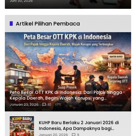
Skrining Kanker hingga Konsultasi
Juni 30, 2026
Jiwa
Artikel Pilihan Pembaca
Peta Besar OTT KPK di Indonesia: Dari Pajak hingga
Kepala Daerah, Begini Wajah Korupsi yang
Terbongkar
Januari 23, 2026
10
KUHP Baru Berlaku 2 Januari 2026 di
Indonesia, Apa Dampaknya bagi
Kehidupan Warga? Ini Aturan Kunci
Januari 20, 2026
9