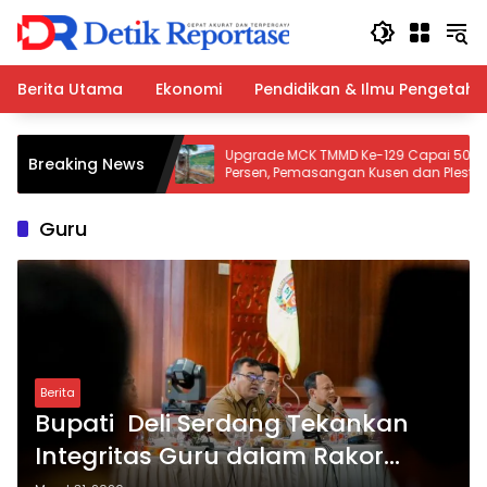
Langsung
ke
konten
Berita Utama
Ekonomi
Pendidikan & Ilmu Pengetah
i Atas
Upgrade MCK TMMD Ke-129 Capai 50
Breaking News
Pordes
Persen, Pemasangan Kusen dan Plester
adi Ajang
Dinding Terus Dikebut
Guru
Berita
Bupati Deli Serdang Tekankan
Integritas Guru dalam Rakor