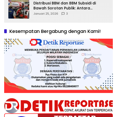
Distribusi BBM dan BBM Subsidi di
Bawah Sorotan Publik: Antara
Kepentingan Negara, Hak Konsumen,
Januari 25, 2026
3
dan Tantangan Pengawasan
Kesempatan Bergabung dengan Kami!