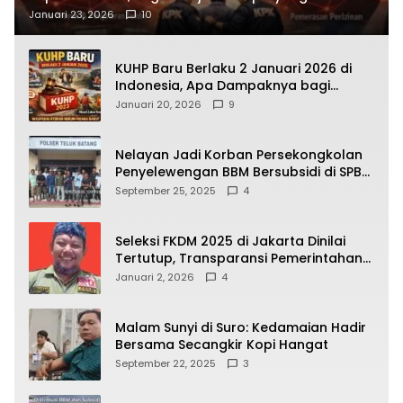
Terbongkar
Januari 23, 2026
10
KUHP Baru Berlaku 2 Januari 2026 di
Indonesia, Apa Dampaknya bagi
Kehidupan Warga? Ini Aturan Kunci
Januari 20, 2026
9
yang Wajib Dipahami Publik
Nelayan Jadi Korban Persekongkolan
Penyelewengan BBM Bersubsidi di SPBU
64.78809 Teluk Batang
September 25, 2025
4
Seleksi FKDM 2025 di Jakarta Dinilai
Tertutup, Transparansi Pemerintahan
Pramono–Rano Dipertanyakan
Januari 2, 2026
4
Malam Sunyi di Suro: Kedamaian Hadir
Bersama Secangkir Kopi Hangat
September 22, 2025
3