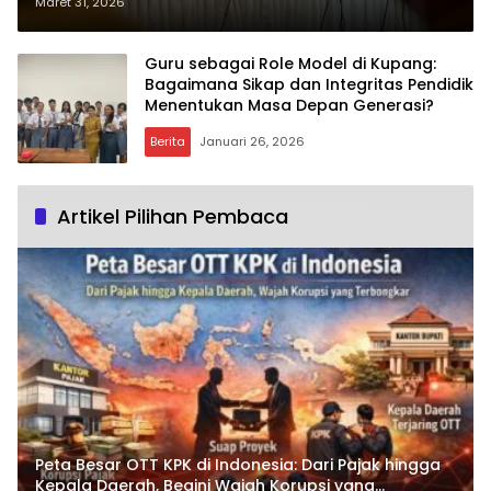
Pendidikan: Mampukah Sistem
Maret 31, 2026
360 Derajat Dongkrak Kualitas
Sekolah?
Guru sebagai Role Model di Kupang:
Bagaimana Sikap dan Integritas Pendidik
Menentukan Masa Depan Generasi?
Berita
Januari 26, 2026
Artikel Pilihan Pembaca
Peta Besar OTT KPK di Indonesia: Dari Pajak hingga
Kepala Daerah, Begini Wajah Korupsi yang