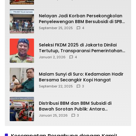
yang Wajib Dipahami Publik
Nelayan Jadi Korban Persekongkolan
Penyelewengan BBM Bersubsidi di SPBU
64.78809 Teluk Batang
September 25, 2025
4
Seleksi FKDM 2025 di Jakarta Dinilai
Tertutup, Transparansi Pemerintahan
Pramono–Rano Dipertanyakan
Januari 2, 2026
4
Malam Sunyi di Suro: Kedamaian Hadir
Bersama Secangkir Kopi Hangat
September 22, 2025
3
Distribusi BBM dan BBM Subsidi di
Bawah Sorotan Publik: Antara
Kepentingan Negara, Hak Konsumen,
Januari 25, 2026
3
dan Tantangan Pengawasan
Kesempatan Bergabung dengan Kami!