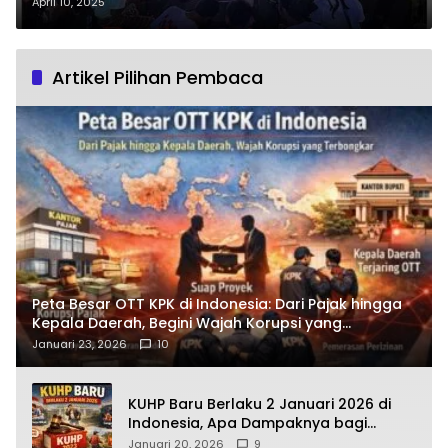
Penuh Pelaksanaan Festival
April 10, 2025
Maumerelogia 5
Artikel Pilihan Pembaca
Peta Besar OTT KPK di Indonesia: Dari Pajak hingga
Kepala Daerah, Begini Wajah Korupsi yang
Terbongkar
Januari 23, 2026
10
KUHP Baru Berlaku 2 Januari 2026 di
Indonesia, Apa Dampaknya bagi
Kehidupan Warga? Ini Aturan Kunci
Januari 20, 2026
9