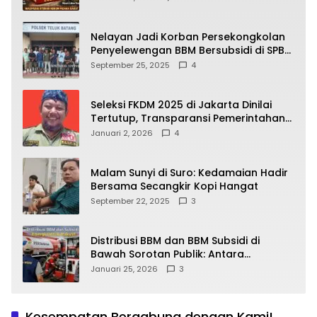
yang Wajib Dipahami Publik
Nelayan Jadi Korban Persekongkolan
Penyelewengan BBM Bersubsidi di SPBU
64.78809 Teluk Batang
September 25, 2025
4
Seleksi FKDM 2025 di Jakarta Dinilai
Tertutup, Transparansi Pemerintahan
Pramono–Rano Dipertanyakan
Januari 2, 2026
4
Malam Sunyi di Suro: Kedamaian Hadir
Bersama Secangkir Kopi Hangat
September 22, 2025
3
Distribusi BBM dan BBM Subsidi di
Bawah Sorotan Publik: Antara
Kepentingan Negara, Hak Konsumen,
Januari 25, 2026
3
dan Tantangan Pengawasan
Kesempatan Bergabung dengan Kami!