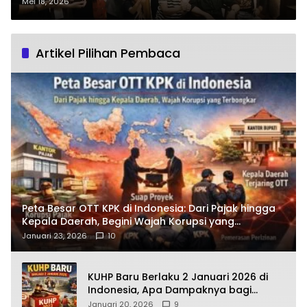
Jakarta Siap Jadi Panggung
Mei 18, 2026
Hiburan dan Lahirkan Bintang
Baru
Artikel Pilihan Pembaca
Peta Besar OTT KPK di Indonesia: Dari Pajak hingga
Kepala Daerah, Begini Wajah Korupsi yang
Terbongkar
Januari 23, 2026
10
KUHP Baru Berlaku 2 Januari 2026 di
Indonesia, Apa Dampaknya bagi
Kehidupan Warga? Ini Aturan Kunci
Januari 20, 2026
9