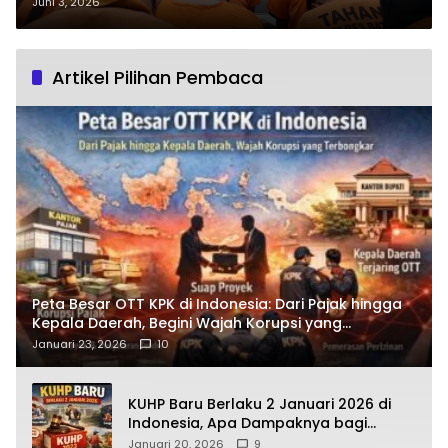
29 Kasus Narkoba di Batu Bara:
Juni 3, 2026
Mampukah Menekan Peredaran
Narkotika hingga ke Akar?
Artikel Pilihan Pembaca
Peta Besar OTT KPK di Indonesia: Dari Pajak hingga
Kepala Daerah, Begini Wajah Korupsi yang
Terbongkar
Januari 23, 2026
10
KUHP Baru Berlaku 2 Januari 2026 di
Indonesia, Apa Dampaknya bagi
Kehidupan Warga? Ini Aturan Kunci
Januari 20, 2026
9