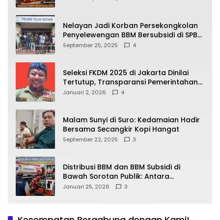
yang Wajib Dipahami Publik
Nelayan Jadi Korban Persekongkolan
Penyelewengan BBM Bersubsidi di SPBU
64.78809 Teluk Batang
September 25, 2025
4
Seleksi FKDM 2025 di Jakarta Dinilai
Tertutup, Transparansi Pemerintahan
Pramono–Rano Dipertanyakan
Januari 2, 2026
4
Malam Sunyi di Suro: Kedamaian Hadir
Bersama Secangkir Kopi Hangat
September 22, 2025
3
Distribusi BBM dan BBM Subsidi di
Bawah Sorotan Publik: Antara
Kepentingan Negara, Hak Konsumen,
Januari 25, 2026
3
dan Tantangan Pengawasan
Kesempatan Bergabung dengan Kami!