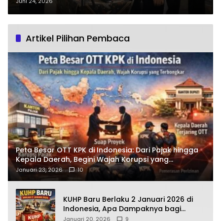
Pelantikan 61 Pejabat Baru oleh
Juni 24, 2026
Wabup Dion?
Artikel Pilihan Pembaca
Peta Besar OTT KPK di Indonesia: Dari Pajak hingga
Kepala Daerah, Begini Wajah Korupsi yang
Terbongkar
Januari 23, 2026
10
KUHP Baru Berlaku 2 Januari 2026 di
Indonesia, Apa Dampaknya bagi
Kehidupan Warga? Ini Aturan Kunci
Januari 20, 2026
9