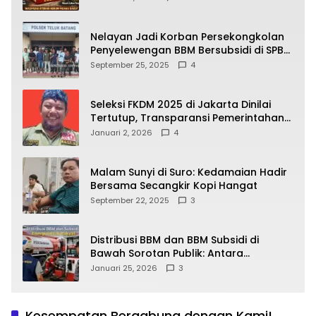
yang Wajib Dipahami Publik
Nelayan Jadi Korban Persekongkolan
Penyelewengan BBM Bersubsidi di SPBU
64.78809 Teluk Batang
September 25, 2025
4
Seleksi FKDM 2025 di Jakarta Dinilai
Tertutup, Transparansi Pemerintahan
Pramono–Rano Dipertanyakan
Januari 2, 2026
4
Malam Sunyi di Suro: Kedamaian Hadir
Bersama Secangkir Kopi Hangat
September 22, 2025
3
Distribusi BBM dan BBM Subsidi di
Bawah Sorotan Publik: Antara
Kepentingan Negara, Hak Konsumen,
Januari 25, 2026
3
dan Tantangan Pengawasan
Kesempatan Bergabung dengan Kami!