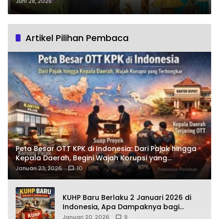
Butuh Kesabaran dan Hati
Juni 28, 2025
Artikel Pilihan Pembaca
Peta Besar OTT KPK di Indonesia: Dari Pajak hingga
Kepala Daerah, Begini Wajah Korupsi yang
Terbongkar
Januari 23, 2026
10
KUHP Baru Berlaku 2 Januari 2026 di
Indonesia, Apa Dampaknya bagi
Kehidupan Warga? Ini Aturan Kunci
Januari 20, 2026
9