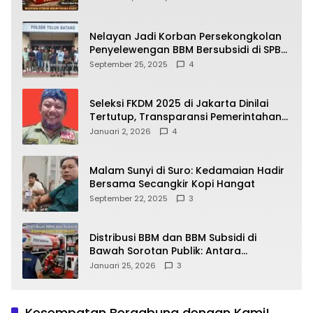
yang Wajib Dipahami Publik
Nelayan Jadi Korban Persekongkolan
Penyelewengan BBM Bersubsidi di SPBU
64.78809 Teluk Batang
September 25, 2025
4
Seleksi FKDM 2025 di Jakarta Dinilai
Tertutup, Transparansi Pemerintahan
Pramono–Rano Dipertanyakan
Januari 2, 2026
4
Malam Sunyi di Suro: Kedamaian Hadir
Bersama Secangkir Kopi Hangat
September 22, 2025
3
Distribusi BBM dan BBM Subsidi di
Bawah Sorotan Publik: Antara
Kepentingan Negara, Hak Konsumen,
Januari 25, 2026
3
dan Tantangan Pengawasan
Kesempatan Bergabung dengan Kami!