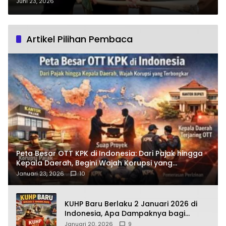
Besar Bupati Zukri di Jantung
Juni 23, 2026
Kota Pangkalan Kerinci?
Artikel Pilihan Pembaca
Peta Besar OTT KPK di Indonesia: Dari Pajak hingga
Kepala Daerah, Begini Wajah Korupsi yang
Terbongkar
Januari 23, 2026
10
KUHP Baru Berlaku 2 Januari 2026 di
Indonesia, Apa Dampaknya bagi
Kehidupan Warga? Ini Aturan Kunci
Januari 20, 2026
9