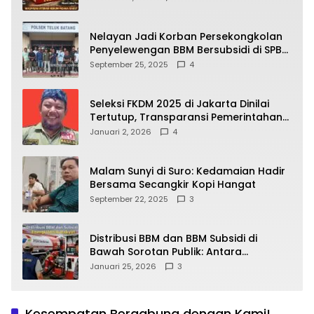
yang Wajib Dipahami Publik
Nelayan Jadi Korban Persekongkolan
Penyelewengan BBM Bersubsidi di SPBU
64.78809 Teluk Batang
September 25, 2025
4
Seleksi FKDM 2025 di Jakarta Dinilai
Tertutup, Transparansi Pemerintahan
Pramono–Rano Dipertanyakan
Januari 2, 2026
4
Malam Sunyi di Suro: Kedamaian Hadir
Bersama Secangkir Kopi Hangat
September 22, 2025
3
Distribusi BBM dan BBM Subsidi di
Bawah Sorotan Publik: Antara
Kepentingan Negara, Hak Konsumen,
Januari 25, 2026
3
dan Tantangan Pengawasan
Kesempatan Bergabung dengan Kami!