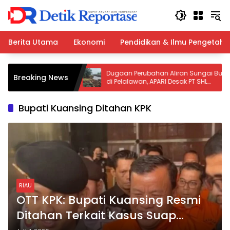
Langsung
ke
konten
Berita Utama
Ekonomi
Pendidikan & Ilmu Pengetah
anan Tuntas
Dugaan Perubahan Aliran Sungai Buluh
Breaking News
esa dan Dugaan
di Pelalawan, APARI Desak PT SHL
Desa Paya Gambar
Diperiksa Ketat
Bupati Kuansing Ditahan KPK
RIAU
OTT KPK: Bupati Kuansing Resmi
Ditahan Terkait Kasus Suap