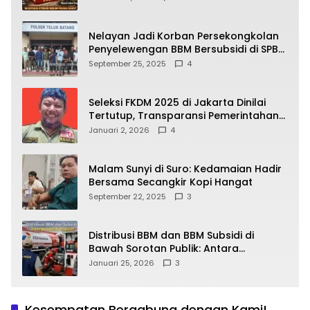
yang Wajib Dipahami Publik
Nelayan Jadi Korban Persekongkolan
Penyelewengan BBM Bersubsidi di SPBU
64.78809 Teluk Batang
September 25, 2025
4
Seleksi FKDM 2025 di Jakarta Dinilai
Tertutup, Transparansi Pemerintahan
Pramono–Rano Dipertanyakan
Januari 2, 2026
4
Malam Sunyi di Suro: Kedamaian Hadir
Bersama Secangkir Kopi Hangat
September 22, 2025
3
Distribusi BBM dan BBM Subsidi di
Bawah Sorotan Publik: Antara
Kepentingan Negara, Hak Konsumen,
Januari 25, 2026
3
dan Tantangan Pengawasan
Kesempatan Bergabung dengan Kami!