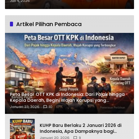
Jabatan Sekda
Juli 4, 2026
Artikel Pilihan Pembaca
Peta Besar OTT KPK di Indonesia: Dari Pajak hingga
Kepala Daerah, Begini Wajah Korupsi yang
Terbongkar
Januari 23, 2026
10
KUHP Baru Berlaku 2 Januari 2026 di
Indonesia, Apa Dampaknya bagi
Kehidupan Warga? Ini Aturan Kunci
Januari 20, 2026
9