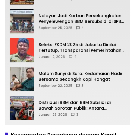
yang Wajib Dipahami Publik
Nelayan Jadi Korban Persekongkolan
Penyelewengan BBM Bersubsidi di SPBU
64.78809 Teluk Batang
September 25, 2025
4
Seleksi FKDM 2025 di Jakarta Dinilai
Tertutup, Transparansi Pemerintahan
Pramono–Rano Dipertanyakan
Januari 2, 2026
4
Malam Sunyi di Suro: Kedamaian Hadir
Bersama Secangkir Kopi Hangat
September 22, 2025
3
Distribusi BBM dan BBM Subsidi di
Bawah Sorotan Publik: Antara
Kepentingan Negara, Hak Konsumen,
Januari 25, 2026
3
dan Tantangan Pengawasan
Kesempatan Bergabung dengan Kami!