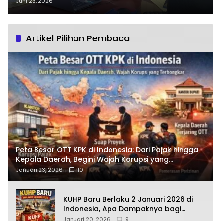
Amanah dan Terpercaya
Juni 23, 2026
Artikel Pilihan Pembaca
Peta Besar OTT KPK di Indonesia: Dari Pajak hingga
Kepala Daerah, Begini Wajah Korupsi yang
Terbongkar
Januari 23, 2026
10
KUHP Baru Berlaku 2 Januari 2026 di
Indonesia, Apa Dampaknya bagi
Kehidupan Warga? Ini Aturan Kunci
Januari 20, 2026
9