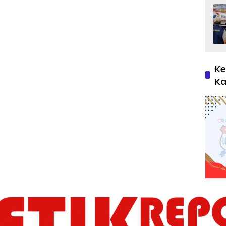
Ke
Ka