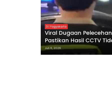
D I Yogyakarta
Viral Dugaan Pelecehan d
Pastikan Hasil CCTV Ti
Juli 6, 2026