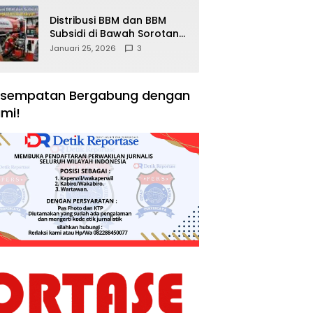
Distribusi BBM dan BBM
Subsidi di Bawah Sorotan
Publik: Antara Kepentingan
Januari 25, 2026
3
Negara, Hak Konsumen,
dan Tantangan
Pengawasan
sempatan Bergabung dengan
mi!