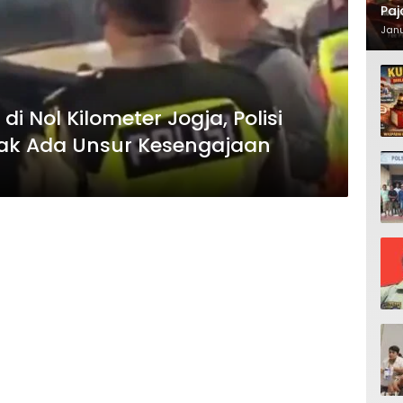
Paj
Waj
Janu
i Nol Kilometer Jogja, Polisi
dak Ada Unsur Kesengajaan