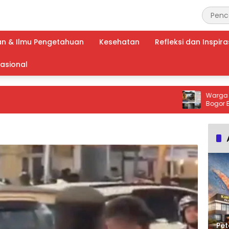
an & Ilmu Pengetahuan
Kesehatan
Refleksi dan Inspira
nasional
Warga Kp. Bam
Bogor Berhara
Kebijakan Pem
Jabar untuk At
Pet