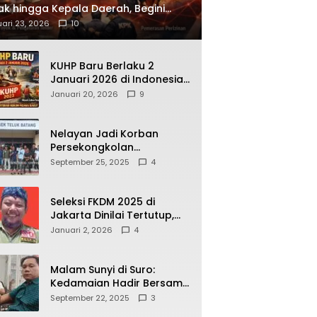
ak hingga Kepala Daerah, Begini
ah Korupsi yang Terbongkar
ari 23, 2026
10
KUHP Baru Berlaku 2
Januari 2026 di Indonesia,
Apa Dampaknya bagi
Januari 20, 2026
9
Kehidupan Warga? Ini
Aturan Kunci yang Wajib
Dipahami Publik
Nelayan Jadi Korban
Persekongkolan
Penyelewengan BBM
September 25, 2025
4
Bersubsidi di SPBU
64.78809 Teluk Batang
Seleksi FKDM 2025 di
Jakarta Dinilai Tertutup,
Transparansi
Januari 2, 2026
4
Pemerintahan Pramono–
Rano Dipertanyakan
Malam Sunyi di Suro:
Kedamaian Hadir Bersama
Secangkir Kopi Hangat
September 22, 2025
3