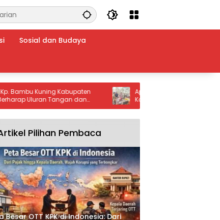
si
Sosial dan Budaya
bu Kuning Kabupaten
Apel Gelar Pasukan dan Peralatan
p Uluran Tangan dan
Karhutla 2026 Digelar di Jeruklegi
kab Bogor serta Pemprov
Cilacap, Sinergi Lintas Sektor Perkua
asi Banjir Menahun
Mitigasi Kebakaran Hutan
Artikel Pilihan Pembaca
a Besar OTT KPK di Indonesia: Dari