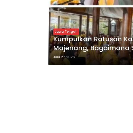
Jawa Tengah
Kumpulkan Ratusan Ka
Majenang, Bagaimana S
Kemenangan Mutlak le
Juni 27, 2026