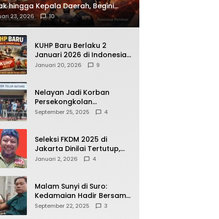
ak hingga Kepala Daerah, Begini
ah Korupsi yang Terbongkar
ari 23, 2026
10
KUHP Baru Berlaku 2
Januari 2026 di Indonesia,
Apa Dampaknya bagi
Januari 20, 2026
9
Kehidupan Warga? Ini
Aturan Kunci yang Wajib
Dipahami Publik
Nelayan Jadi Korban
Persekongkolan
Penyelewengan BBM
September 25, 2025
4
Bersubsidi di SPBU
64.78809 Teluk Batang
Seleksi FKDM 2025 di
Jakarta Dinilai Tertutup,
Transparansi
Januari 2, 2026
4
Pemerintahan Pramono–
Rano Dipertanyakan
Malam Sunyi di Suro:
Kedamaian Hadir Bersama
Secangkir Kopi Hangat
September 22, 2025
3