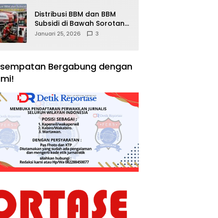
Distribusi BBM dan BBM
Subsidi di Bawah Sorotan
Publik: Antara Kepentingan
Januari 25, 2026
3
Negara, Hak Konsumen,
dan Tantangan
Pengawasan
sempatan Bergabung dengan
mi!