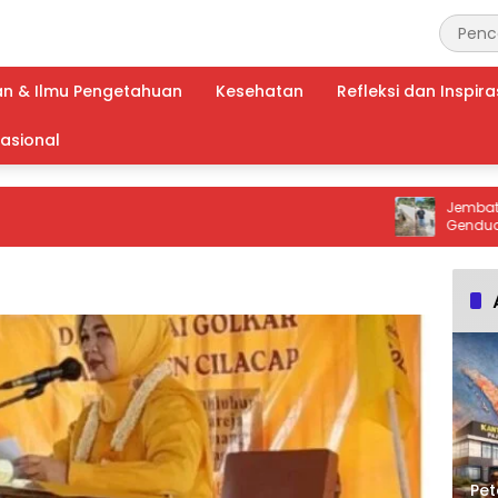
an & Ilmu Pengetahuan
Kesehatan
Refleksi dan Inspira
nasional
Jembatan Sung
Genduang Hampir Ambruk, 
Harap Perbaikan
Keselamatan da
Pet