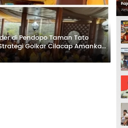
Paj
Waj
Janu
der di Pendopo Taman Tato
trategi Golkar Cilacap Amankan
wat Muscam Dapil 4?