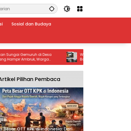
si
Sosial dan Budaya
ai Gemuruh di Desa
Warga Kp. Bambu Kuning Kabupate
Warga
Bogor Berharap Uluran Tangan dan
 Segera Dilakukan Demi
Kebijakan Pemkab Bogor serta Pemp
n Kelancaran Aktivitas
Jabar untuk Atasi Banjir Menahun
Artikel Pilihan Pembaca
a Besar OTT KPK di Indonesia: Dari