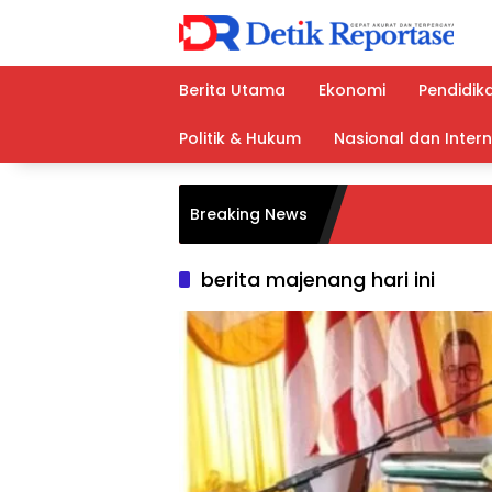
Langsung
ke
konten
Berita Utama
Ekonomi
Pendidik
Politik & Hukum
Nasional dan Inter
Breaking News
berita majenang hari ini