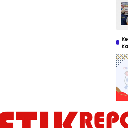
Ke
Ka