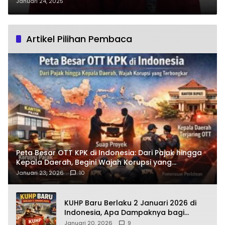
Apresiasi Baznas Pelalawan
Januari 24, 2025
Artikel Pilihan Pembaca
Peta Besar OTT KPK di Indonesia: Dari Pajak hingga
Kepala Daerah, Begini Wajah Korupsi yang
Terbongkar
Januari 23, 2026
10
KUHP Baru Berlaku 2 Januari 2026 di
Indonesia, Apa Dampaknya bagi
Kehidupan Warga? Ini Aturan Kunci
Januari 20, 2026
9