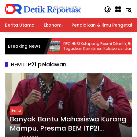
Langsung
ke
konten
Berita Utama
Ekonomi
Pendidikan & Ilmu Pengetah
onesia Salurkan
DPC HNSI Ketapang Resmi Dilantik, Bupati
Breaking News
akaran di
Tegaskan Komitmen Kolaborasi dan
Fasilitasi Aspirasi Nelayan
BEM ITP21 pelalawan
Berita
Banyak Bantu Mahasiswa Kurang
Mampu, Presma BEM ITP2I