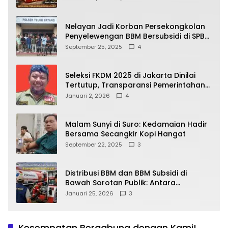
yang Wajib Dipahami Publik
Nelayan Jadi Korban Persekongkolan
Penyelewengan BBM Bersubsidi di SPBU
64.78809 Teluk Batang
September 25, 2025
4
Seleksi FKDM 2025 di Jakarta Dinilai
Tertutup, Transparansi Pemerintahan
Pramono–Rano Dipertanyakan
Januari 2, 2026
4
Malam Sunyi di Suro: Kedamaian Hadir
Bersama Secangkir Kopi Hangat
September 22, 2025
3
Distribusi BBM dan BBM Subsidi di
Bawah Sorotan Publik: Antara
Kepentingan Negara, Hak Konsumen,
Januari 25, 2026
3
dan Tantangan Pengawasan
Kesempatan Bergabung dengan Kami!