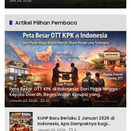
Pembongkaran Bekas Terminal
Juni 26, 2026
Purworejo Abaikan Keselamatan
Jalan?
Artikel Pilihan Pembaca
Peta Besar OTT KPK di Indonesia: Dari Pajak hingga
Kepala Daerah, Begini Wajah Korupsi yang
Terbongkar
Januari 23, 2026
10
KUHP Baru Berlaku 2 Januari 2026 di
Indonesia, Apa Dampaknya bagi
Kehidupan Warga? Ini Aturan Kunci
Januari 20, 2026
9