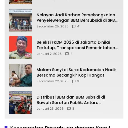
yang Wajib Dipahami Publik
Nelayan Jadi Korban Persekongkolan
Penyelewengan BBM Bersubsidi di SPBU
64.78809 Teluk Batang
September 25, 2025
4
Seleksi FKDM 2025 di Jakarta Dinilai
Tertutup, Transparansi Pemerintahan
Pramono–Rano Dipertanyakan
Januari 2, 2026
4
Malam Sunyi di Suro: Kedamaian Hadir
Bersama Secangkir Kopi Hangat
September 22, 2025
3
Distribusi BBM dan BBM Subsidi di
Bawah Sorotan Publik: Antara
Kepentingan Negara, Hak Konsumen,
Januari 25, 2026
3
dan Tantangan Pengawasan
Kesempatan Bergabung dengan Kami!