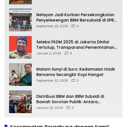
yang Wajib Dipahami Publik
Nelayan Jadi Korban Persekongkolan
Penyelewengan BBM Bersubsidi di SPBU
64.78809 Teluk Batang
September 25, 2025
4
Seleksi FKDM 2025 di Jakarta Dinilai
Tertutup, Transparansi Pemerintahan
Pramono–Rano Dipertanyakan
Januari 2, 2026
4
Malam Sunyi di Suro: Kedamaian Hadir
Bersama Secangkir Kopi Hangat
September 22, 2025
3
Distribusi BBM dan BBM Subsidi di
Bawah Sorotan Publik: Antara
Kepentingan Negara, Hak Konsumen,
Januari 25, 2026
3
dan Tantangan Pengawasan
Kesempatan Bergabung dengan Kami!