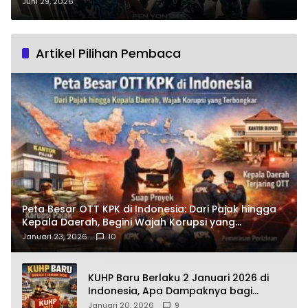
946/DM Turun Tangan,
Juni 29, 2026
Bagaimana Manfaatnya?
Artikel Pilihan Pembaca
Peta Besar OTT KPK di Indonesia: Dari Pajak hingga
Kepala Daerah, Begini Wajah Korupsi yang
Terbongkar
Januari 23, 2026
10
KUHP Baru Berlaku 2 Januari 2026 di
Indonesia, Apa Dampaknya bagi
Kehidupan Warga? Ini Aturan Kunci
Januari 20, 2026
9