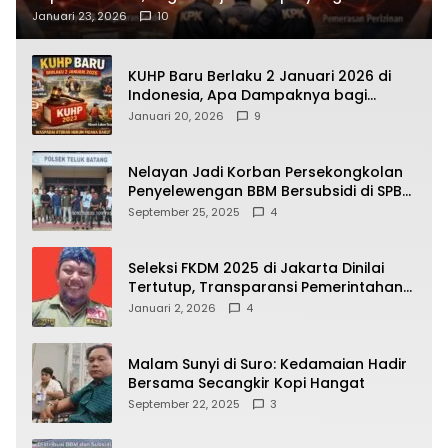
Terbongkar
Januari 23, 2026
10
KUHP Baru Berlaku 2 Januari 2026 di
Indonesia, Apa Dampaknya bagi
Kehidupan Warga? Ini Aturan Kunci
Januari 20, 2026
9
yang Wajib Dipahami Publik
Nelayan Jadi Korban Persekongkolan
Penyelewengan BBM Bersubsidi di SPBU
64.78809 Teluk Batang
September 25, 2025
4
Seleksi FKDM 2025 di Jakarta Dinilai
Tertutup, Transparansi Pemerintahan
Pramono–Rano Dipertanyakan
Januari 2, 2026
4
Malam Sunyi di Suro: Kedamaian Hadir
Bersama Secangkir Kopi Hangat
September 22, 2025
3