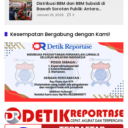
Distribusi BBM dan BBM Subsidi di
Bawah Sorotan Publik: Antara
Kepentingan Negara, Hak Konsumen,
Januari 25, 2026
3
dan Tantangan Pengawasan
Kesempatan Bergabung dengan Kami!